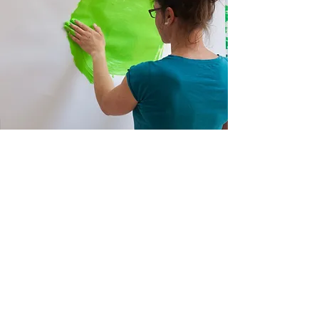
Muss ich malen können?
Nein. Die Maltherapie eignet sich für
Menschen jeden Alters und mit jeder
künstlerischen Erfahrung. Sie müssen keine
künstlerischen Fähigkeiten haben – das
Malen ist ein therapeutischer Prozess, der
keinen ästhetischen Anspruch hat. Es geht
nicht darum, Kunst zu schaffen, sondern